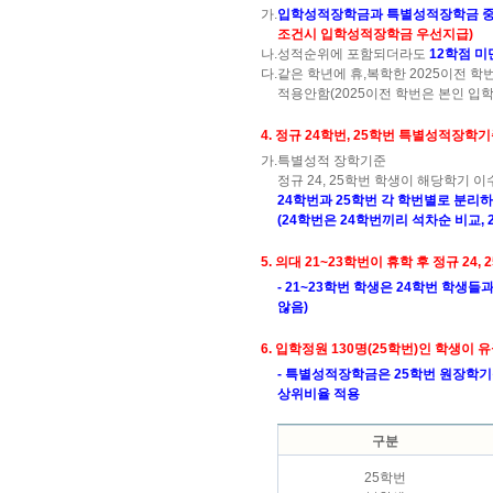
가.
입학성적장학금과 특별성적장학금 중복
조건시 입학성적장학금 우선지급)
나.
성적순위에 포함되더라도
12학점 미
다.
같은 학년에 휴,복학한 2025이전 학
적용안함(2025이전 학번은 본인 입
4. 정규 24학번, 25학번 특별성적장학
가.
특별성적 장학기준
정규 24, 25학번 학생이 해당학기 
24학번과 25학번 각 학번별로 분리
(24학번은 24학번끼리 석차순 비교,
5. 의대 21~23학번이 휴학 후 정규 2
- 21~23학번 학생은 24학번 학
않음)
6. 입학정원 130명(25학번)인 학생이
- 특별성적장학금은 25학번 원장학기
상위비율 적용
구분
25학번