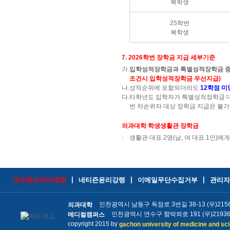
복학생
25학번
복학생
7. 2026학번 장학금 지급 세부기준
가.
입학성적장학금과 특별성적장학금 중복
조건시 입학성적장학금 우선지급)
나.
성적순위에 포함되더라도
12학점 미
다.
타학년도 입학자가 특별성적장학금 대상
번 차순위자 대상 장학금 지급은 불
의과대학 학생생활관 장학금
·
생활관 대표 2명(남, 여 대표 1인)
|
|
|
네티즌윤리강령
이메일무단수집거부
관리자
개인정보처리방침
인천광역시 남동구 독점로 3번길 38-13 (우)21565 ㅣ 
의과대학
인천광역시 연수구 함박뫼로 191 (우)21936 ㅣ 
메디컬캠퍼스
copyright 2015 by
gachon university of medicine and sc