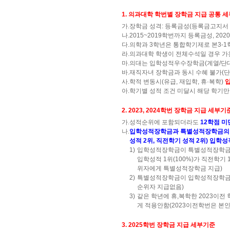
1. 의과대학 학번별 장학금 지급 공통 
가.
장학금 성격: 등록금성(등록금고지서 감
나.
2015~2019학번까지 등록금성, 2
다.
의학과 3학년은 통합학기제로 본3-1
라.
의과대학 학생이 전체수석일 경우 가천
마.
의대는 입학성적우수장학금(계열/단대/
바.
재직자녀 장학금과 동시 수혜 불가(단,
사.
학적 변동시(유급, 재입학, 휴·복학)
입
아.
학기별 성적 조건 미달시 해당 학기만
2. 2023, 2024학번 장학금 지급 세부기
가.
성적순위에 포함되더라도
12학점 미
나.
입학성적장학금과 특별성적장학금의 중복
성적 2위, 직전학기 성적 2위) 입
1)
입학성적장학금이 특별성적장학금 
입학성적 1위(100%)가 직전학기 
위자에게 특별성적장학금 지급)
2)
특별성적장학금이 입학성적장학금 지급비
순위자 지급없음)
3)
같은 학년에 휴,복학한 2023이전
게 적용안함(2023이전학번은 본
3. 2025학번 장학금 지급 세부기준