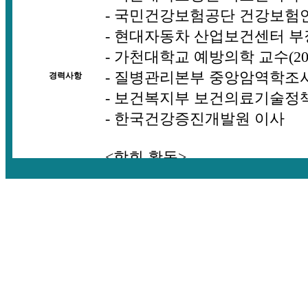
- 국민건강보험공단 건강보험연구
- 현대자동차 산업보건센터 부장(2
- 가천대학교 예방의학 교수(20
- 질병관리본부 중앙암역학조
경력사항
- 보건복지부 보건의료기술정
- 한국건강증진개발원 이사
<학회 활동>
- 대한예방의학회 이사
- 비판과 대안을 위한 건강정
<논문>
(최근 5년간)
* SCI 논문
● Moon CH, Park HK, Nam JS, 